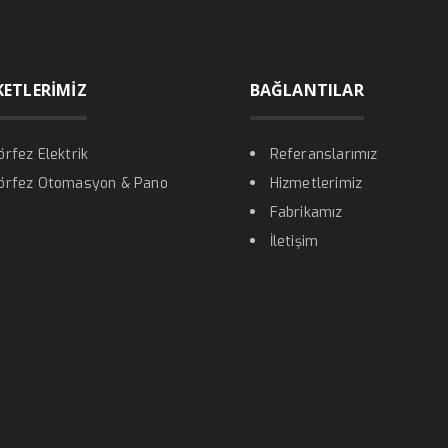
KETLERİMİZ
BAĞLANTILAR
örfez Elektrik
Referanslarımız
örfez Otomasyon & Pano
Hizmetlerimiz
Fabrikamız
İletişim