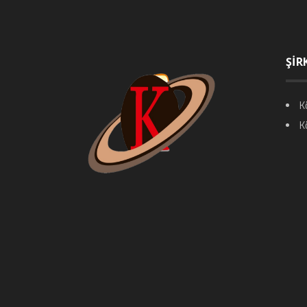
ŞİR
K
K