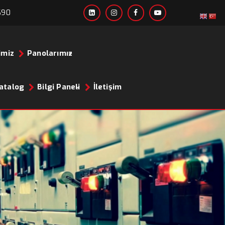
690
imiz
Panolarımız
atalog
Bilgi Paneli
İletişim