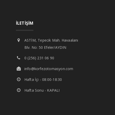
İLETİŞİM
ASTİM, Tepecik Mah. Havaalanı
Blv. No: 50 Efeler/AYDIN
0 (256) 231 06 90
info@korfezotomasyon.com
Hafta İçi - 08:00-18:30
Hafta Sonu - KAPALI