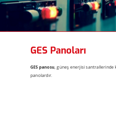
GES Panoları
GES panosu
, güneş enerjisi santrallerinde
panolardır.